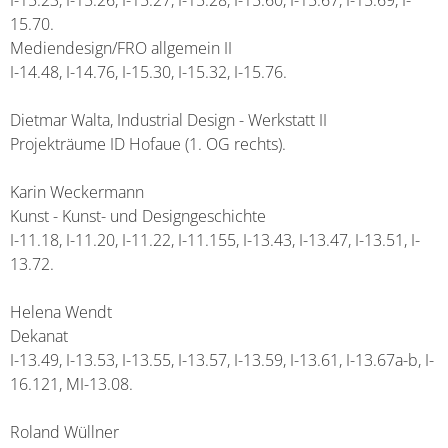
I-15.23, I-15.26, I-15.27, I-15.28, I-15.60, I-15.67, I-15.69, I-
15.70.
Mediendesign/FRO allgemein II
I-14.48, I-14.76, I-15.30, I-15.32, I-15.76.
Dietmar Walta, Industrial Design - Werkstatt II
Projekträume ID Hofaue (1. OG rechts).
Karin Weckermann
Kunst - Kunst- und Designgeschichte
I-11.18, I-11.20, I-11.22, I-11.155, I-13.43, I-13.47, I-13.51, I-
13.72.
Helena Wendt
Dekanat
I-13.49, I-13.53, I-13.55, I-13.57, I-13.59, I-13.61, I-13.67a-b, I-
16.121, MI-13.08.
Roland Wüllner